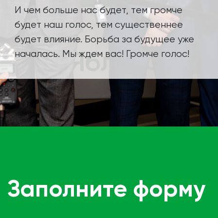
И чем больше нас будет, тем громче
партийной организации или сами становясь его
частью, именно вы будете определять, куда
будет наш голос, тем существеннее
должна двигаться партия. Даже минимальное
будет влияние. Борьба за будущее уже
участие в деятельности «Яблока» поможет
началась. Мы ждем вас! Громче голос!
приблизить нас всех к победе.
Заполните форму